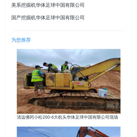
美系挖掘机华体足球中国有限公司
国产挖掘机华体足球中国有限公司
为您推荐
清远佛冈小松200-6大机头华体足球中国有限公司现场