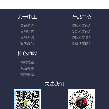
关于中正
产品中心
公司简介
挖掘机零配件
在线留言
发动机零配件
在线反馈
挖掘机底盘件
联系我们
挖机液压配件
特色功能
网站地图
聚合标签
站内搜索
关注我们