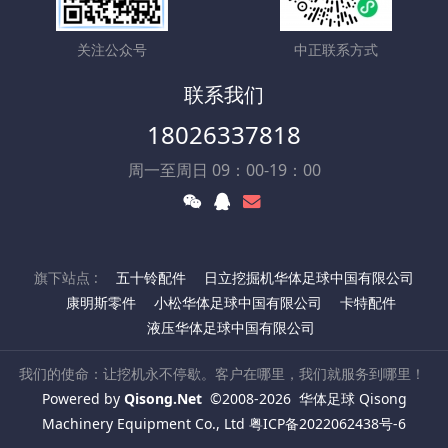
关注公众号
中正联系方式
联系我们
18026337818
周一至周日 09：00-19：00
旗下站点 :
五十铃配件
日立挖掘机华体足球中国有限公司
康明斯零件
小松华体足球中国有限公司
卡特配件
液压华体足球中国有限公司
我们的使命：让挖机永不停歇。客户在哪里，我们就服务到哪里！
Powered by
Qisong.Net
©2008-2026 华体足球 Qisong
Machinery Equipment Co., Ltd
粤ICP备2022062438号-6