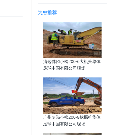
为您推荐
清远佛冈小松200-6大机头华体
足球中国有限公司现场
广州萝岗小松200-8挖掘机华体
足球中国有限公司现场