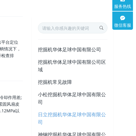
服务热线
微信客服
出平台定位
手柄情况下，
挖掘机华体足球中国有限公司
行检查排
挖掘机华体足球中国有限公司区
域
挖掘机常见故障
小松挖掘机华体足球中国有限公
冷却作用差;
司
紧固风扇皮
2MPa以
日立挖掘机华体足球中国有限公
司
神钢挖掘机华体足球中国有限公