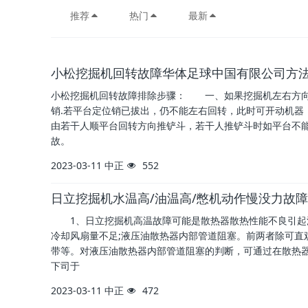
推荐
热门
最新
小松挖掘机回转故障华体足球中国有限公司方法
小松挖掘机回转故障排除步骤： 一、如果挖掘机左右方向
销.若平台定位销已拔出，仍不能左右回转，此时可开动机器
由若干人顺平台回转方向推铲斗，若干人推铲斗时如平台不
故。
2023-03-11
中正
552
日立挖掘机水温高/油温高/憋机动作慢没力故
1、日立挖掘机高温故障可能是散热器散热性能不良引起油
冷却风扇量不足;液压油散热器内部管道阻塞。前两者除可直
带等。对液压油散热器内部管道阻塞的判断，可通过在散热器进
下司于
2023-03-11
中正
472