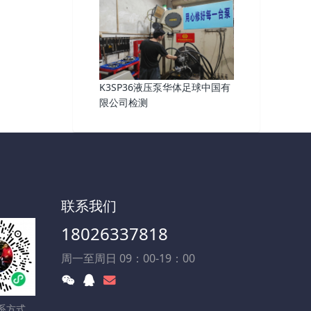
K3SP36液压泵华体足球中国有
限公司检测
联系我们
18026337818
周一至周日 09：00-19：00
系方式