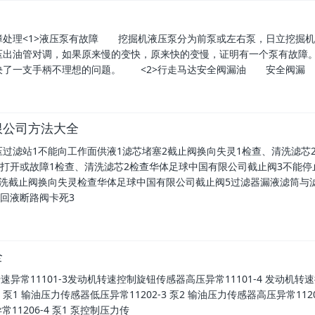
障处理<1>液压泵有故障 挖掘机液压泵分为前泵或左右泵，日立挖掘
压出油管对调，如果原来慢的变快，原来快的变慢，证明有一个泵有故障
决了一支手柄不理想的问题。 <2>行走马达安全阀漏油 安全阀漏
限公司方法大全
过滤站1不能向工作面供液1滤芯堵塞2截止阀换向失灵1检查、清洗滤芯
全打开或故障1检查、清洗滤芯2检查华体足球中国有限公司截止阀3不能停
洗截止阀换向失灵检查华体足球中国有限公司截止阀5过滤器漏液滤筒与
回液断路阀卡死3
全
异常11101-3发动机转速控制旋钮传感器高压异常11101-4 发动机转
 泵1 输油压力传感器低压异常11202-3 泵2 输油压力传感器高压异常11202
11206-4 泵1 泵控制压力传