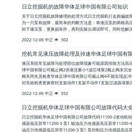
日立挖掘机的故障华体足球中国有限公司知识
关于日立挖掘机故障修理的处理方式日立挖掘机行走跑偏故
为一只泵有故障，最简单的判断方法是：将液压泵的两根高
卸下液压泵，更换损坏件，再到实验台调试即可。同时也解
2022-12-06
中正
502
挖机常见液压故障处理及掉速华体足球中国有
液压系统常见故障与处理部位故障现象可能原因排除方法高压
球中国有限公司截止阀2供液流量小1滤芯堵塞2截止阀未完
阀关闭失灵检查华体足球中国有限公司截止阀4不能实现反冲
封失效检查更换密封支架动作1支架不动作1支架过滤器堵塞2
2022-12-06
中正
552
日立挖掘机华体足球中国有限公司故障代码大
日立挖掘机华体足球中国有限公司故障代码11100-2发动机转速
感器低压异常11200-3 泵1 输油压力传感器高压异常11200-4
油压力传感器低压异常11206-3 泵1 泵控制压力传感器高压异常