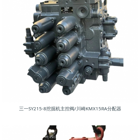
三一SY215-8挖掘机主控阀/川崎KMX15RA分配器