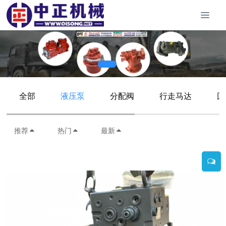
全部
液压泵
分配阀
行走马达
回
推荐
热门
最新