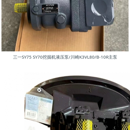
三一SY75 SY70挖掘机液压泵/川崎K3VL80/B-10R主泵