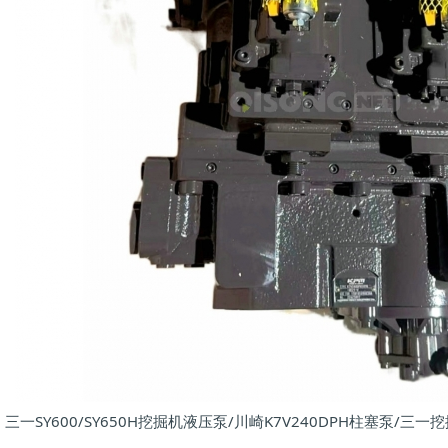
三一SY600/SY650H挖掘机液压泵/川崎K7V240DPH柱塞泵/