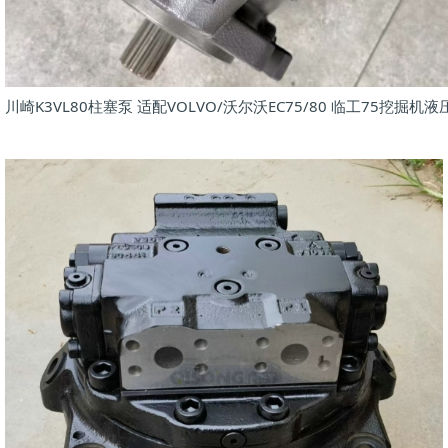
川崎K3VL80柱塞泵 适配VOLVO/沃尔沃EC75/80 临工75挖掘机液