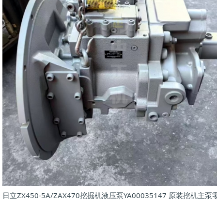
日立ZX450-5A/ZAX470挖掘机液压泵YA00035147 原装挖机主