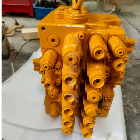
三一SY135/155挖掘机主控阀 分配器 KPM川崎KMX13RB分配阀