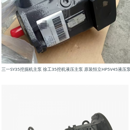
三一SY35挖掘机主泵 徐工35挖机液压主泵 原装恒立HP5V45液压