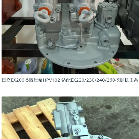
日立EX200-5液压泵HPV102 适配EX220/230/240/260挖掘机主