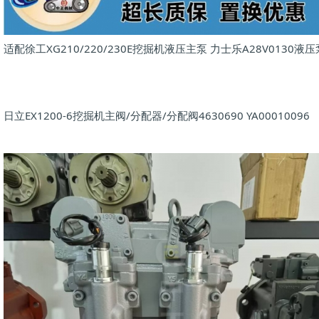
适配徐工XG210/220/230E挖掘机液压主泵 力士乐A28V0130液压
日立EX1200-6挖掘机主阀/分配器/分配阀4630690 YA00010096