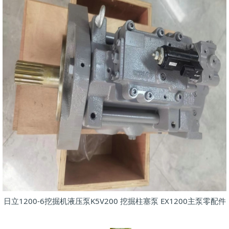
日立1200-6挖掘机液压泵K5V200 挖掘柱塞泵 EX1200主泵零配件