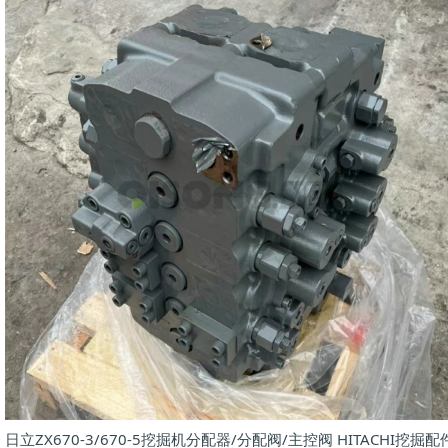
日立ZX670-3/670-5挖掘机分配器/分配阀/主控阀 HITACHI挖掘配