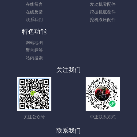
在线留言
发动机零配件
在线反馈
挖掘机底盘件
联系我们
挖机液压配件
特色功能
网站地图
聚合标签
站内搜索
关注我们
关注公众号
中正联系方式
联系我们