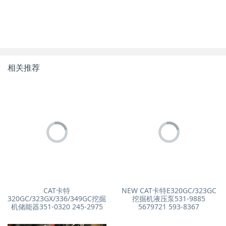
相关推荐
CAT卡特
NEW CAT卡特E320GC/323GC
320GC/323GX/336/349GC挖掘
挖掘机液压泵531-9885
机储能器351-0320 245-2975
5679721 593-8367