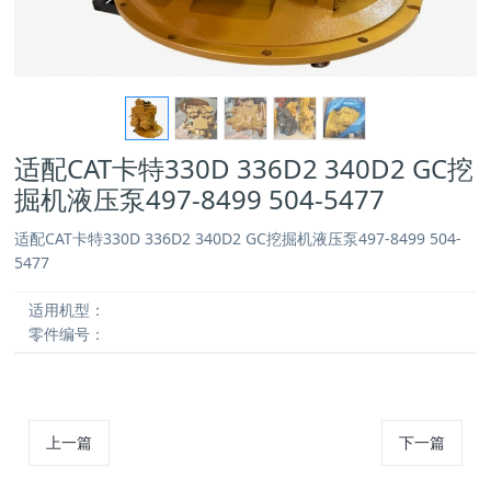
适配CAT卡特330D 336D2 340D2 GC挖
掘机液压泵497-8499 504-5477
适配CAT卡特330D 336D2 340D2 GC挖掘机液压泵497-8499 504-
5477
适用机型：
零件编号：
上一篇
下一篇